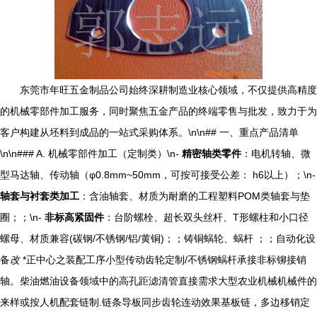
东莞市年旺五金制品公司始终深耕制造业核心领域，不仅提供高精度
的机械零部件加工服务，同时聚焦五金产品的终端零售与批发，致力于为
客户构建从坯料到成品的一站式采购体系。\n\n## 一、重点产品清单
\n\n### A. 机械零部件加工（定制类）\n-
精密轴类零件
：电机转轴、微
型马达轴、传动轴（φ0.8mm~50mm，可按可接受公差： h6以上）；\n-
轴套与衬套类加工
：含油轴套、材质为耐磨的工程塑料POM类轴套与垫
圈；；\n-
非标高紧固件
：台阶螺栓、超长双头丝杆、T形螺柱和小口径
螺母、材质兼容(碳钢/不锈钢/铝/黄铜)；；铸铜蜗轮、蜗杆 ；；自动化设
备
改
*正中心之装配工序小型传动齿轮定制/不锈钢蜗杆承接非标铆接销
轴。柴油燃油设备领域中的高孔距滤清管直接需求大型农业机械机械件的
来样或按人机配套链制.链条导板同步齿轮连动效果基板链，多边移销定