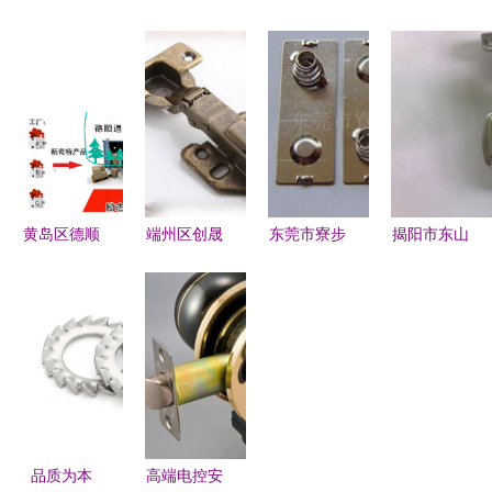
五金日用制
区信诚通五
虎王五金工
埔:电商先
品厂 专注
金厂 优质
具的前进之
行者火种终
五金产品零
展示柜与五
旅
燎原 五金
售的品质之
金零售专家
产品零售
选
黄岛区德顺
端州区创晟
东莞市寮步
揭阳市东山
通达 批发
五金制品厂
枭翔五金制
区城西刚盛
定制的瑞士
专注五金产
品厂 玩具
五金厂门窗
绒豹纹口
品零售，
五金配件全
五金产品列
罩，守护秋
服...
品类零售，
表与零售指
冬时尚新典
打造趣味与
南
范
质感的可靠
之选
品质为本
高端电控安