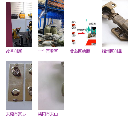
合优势资
型号与选型
品厂 专注
金厂 优质
源，打造精
指南
五金产品零
展示柜与五
工品质零售
售的品质之
金零售专家
新标杆
选
改革创新，
十年再看军
黄岛区德顺
端州区创晟
虎王五金工
埔:电商先
通达 批发
五金制品厂
具的前进之
行者火种终
定制的瑞士
专注五金产
旅
燎原 五金
绒豹纹口
品零售，
产品零售
罩，守护秋
服...
冬时尚新典
范
东莞市寮步
揭阳市东山
枭翔五金制
区城西刚盛