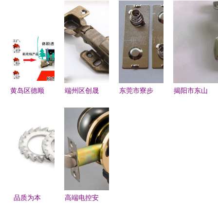
品厂 专注
金厂 优质
具的前进之
行者火种终
五金产品零
展示柜与五
旅
燎原 五金
售的品质之
金零售专家
产品零售
选
黄岛区德顺
端州区创晟
东莞市寮步
揭阳市东山
通达 批发
五金制品厂
枭翔五金制
区城西刚盛
定制的瑞士
专注五金产
品厂 玩具
五金厂门窗
绒豹纹口
品零售，
五金配件全
五金产品列
罩，守护秋
服...
品类零售，
表与零售指
冬时尚新典
打造趣味与
南
范
质感的可靠
之选
品质为本
高端电控安
稳健前行
全专家 中