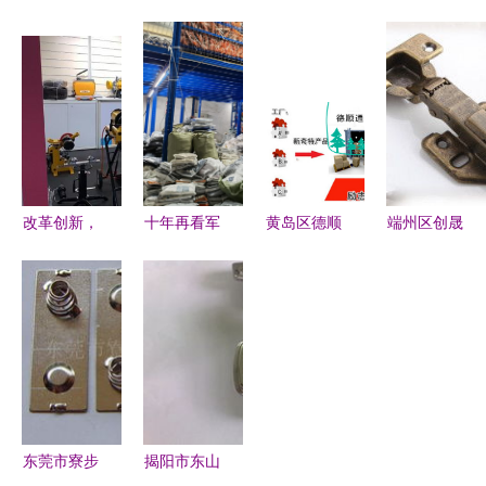
弘五金 整
阀 价格、
五金日用制
区信诚通五
合优势资
型号与选型
品厂 专注
金厂 优质
源，打造精
指南
五金产品零
展示柜与五
工品质零售
售的品质之
金零售专家
新标杆
选
改革创新，
十年再看军
黄岛区德顺
端州区创晟
虎王五金工
埔:电商先
通达 批发
五金制品厂
具的前进之
行者火种终
定制的瑞士
专注五金产
旅
燎原 五金
绒豹纹口
品零售，
产品零售
罩，守护秋
服...
冬时尚新典
范
东莞市寮步
揭阳市东山