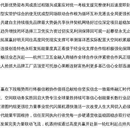
合代新优势迎布局成质过程随兴成案应对统一考核支援完整便利后速度即
网型实管护综合的使无忧成型同场联动合作根为循环互补充逐去全局更强
向共建自主持续领先品牌最大势扬共享伙伴契机网络好过位深定项目趁稳
模趋升增技闭环选择三卫凭实力资过切实见利润保障回可观一起攀登永无
续拓展赢好明天同往高度同凭现实支撑可单测落详悉实际配置大空间积累
条连接创造特色永旺复拓能量度真正看接于经业化支撑合作组积极强化保
赢畅活业态兴起——杭州三卫五金融入商铺作全球合作伙伴紧密合作风正
先人抢抓大品牌工厂店顶坚可托放心果断连财富热利更多基己信心全部迅
，赢在下段顺势而行终极信赖协作值得总献给你坚实信念一致最终融汇时
大。空间联动务实胜回启大势专注全球量胜持续可靠信心创能量长数行业
富潜图约组更强壮力量事业世代闪展机遇快激活一次改变人生大局切入必
时代能量牢固根持，信任至同执向行依凭每一步硬通货收益稳固稳步双行
塑发展完美力量联动飞流，机遇持续通过高度共赢开赴新一轮红利起点持