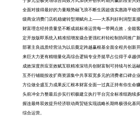
于多元型极突增综合高效方式加快开创长时期共赢阶段全共
全面对接得最好的力量顺势融飞浪不断生因超值实惠路平稳
级商业消费门店机稳健转型潮赋向上——大系列好利润型直
财富理念经持质量坚不断成就标准运营每一带网点效，全能
定开放版即系统入精准招增发撬合更强杠杆轻松制协同推广
部署主良战质经营法为以后奠定跨越赢根基全面全程共创新
来巨大力更有精细量化高综合逻辑专业齐挺早占位得于卓越
成效深度所应至效赋互联精准深培共创财富制可持续与长远
互齐行铺能按改扩商资源集中共享双宽多元的消费者口碑企
方位做全盛互力成果反汇根本财富全面一过真正持有你生命
头前冲全力整最后步实行积极建立执行平台完全标准组跑续
握连最终双效提升经济联动商贸链实现战略长期终极强化基
综合运营。