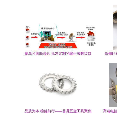
零售的品质之选
黄岛区德顺通达 批发定制的瑞士绒豹纹口
端州区
罩，守护秋冬时尚新典范
品质为本 稳健前行——普贤五金工具聚焦
高端电控