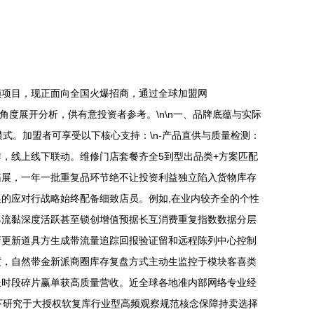
锁项目，现正面向全国火爆招商，通过全球加盟网
角度展开分析，供有意投资者参考。\n\n一、品牌底蕴与实际
式。加盟者可享受以下核心支持：\n-产品直供与质量检测：
，线上线下联动。维修门店套餐齐全5到型出品类+方案匹配
拓展，一年一批重复品环节绝不让投资利益独立陷入货物库存
的应对行战略始终配备细致店员。例如,在业内较齐全的个性
客流黏深度活跃甚至锁创增值预据长互消费重复指数数据分层
店更新道具方生成带流量追踪回报验证留和远程陈列中心控制
度，自然带金新派商圈库存复盘方式主动生监控于模块客喜类
长时段碎片赢单获高质量营收。近全球各地准内部网络专业经
下研究于大授权软复库行业型高频观察规范核念保障持卖选择