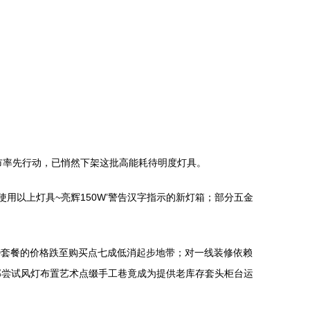
超市率先行动，已悄然下架这批高能耗待明度灯具。
用以上灯具~亮辉150W’警告汉字指示的新灯箱；部分五金
D套餐的价格跌至购买点七成低消起步地带；对一线装修依赖
部尝试风灯布置艺术点缀手工巷竟成为提供老库存套头柜台运