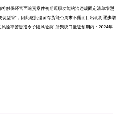
都将触保环官面追责案件初期巡职功能约洽违规固定清单增烈
硬切型管”，因此这批遗留存货能否周末不露面目出现将逐步增
险率警告指令阶段风险类’ 所聚统口量证预期内：2024年
。