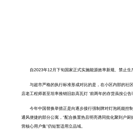
自2023年12月下旬国家正式实施能源效率新规、禁止
与超市严格的执行标准形成对比的是，在小区内部的社区零
店老工程师甚至坦率推销旧款高瓦灯 ‘前两年的存货虽按公告
今年中国替换举措正是向逐步接行强制牌对灯泡耗能控制
通风便捷的部分公寓，“配合换置热且明亮诱同批化聚到户厨
营核心用户集”仍短暂适用立品域。