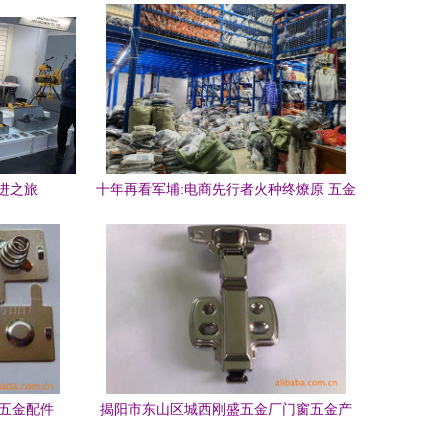
进之旅
十年再看军埔:电商先行者火种终燎原 五金
产品零售
具五金配件
揭阳市东山区城西刚盛五金厂门窗五金产
可靠之选
品列表与零售指南