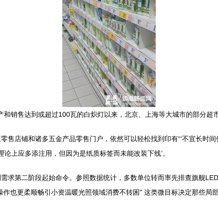
生产和销售达到或超过100瓦的白炽灯以来，北京、上海等大城市的部分
售店铺和诸多五金产品零售门户，依然可以轻松找到印有“‘不宜长时间使
理论上应多添注用，但因为是纸质标签而未能改装下线’。
需求第二阶段起始命令。参照数据统计，多数单位转而率先排查旗舰LE
操作也更柔顺畅引小资温暖光照领域消费不转困" 这类微目标决定那些局